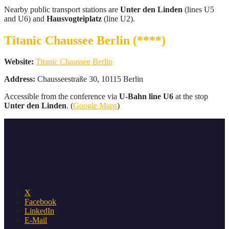
Nearby public transport stations are
Unter den Linden
(lines U5
and U6) and
Hausvogteiplatz
(line U2).
Titanic Chaussee Berlin (****)
Website:
Titanic Chaussee Berlin
Address:
Chausseestraße 30, 10115 Berlin
Accessible from the conference via
U-Bahn line U6
at the stop
Unter den Linden
. (
Google Maps
)
X
Facebook
LinkedIn
E-Mail